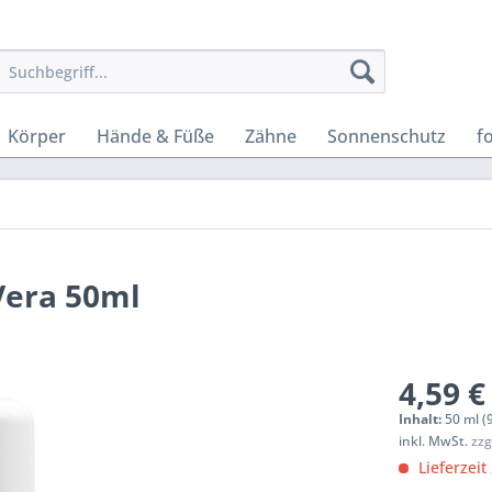
Körper
Hände & Füße
Zähne
Sonnenschutz
f
Vera 50ml
4,59 €
Inhalt:
50 ml (
inkl. MwSt.
zzg
Lieferzeit