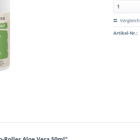
Vergleic
Artikel-Nr.:
-Roller Aloe Vera 50ml"