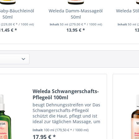
aby-Bäuchleinöl
Weleda Damm-Massageöl
Weleda Stil
50ml
50ml
l
(229,00 € * / 1000 ml)
Inhalt
50 ml
(279,00 € * / 1000 ml)
Inhalt
50 ml
(
11,45 € *
13,95 € *
13
Weleda Schwangerschafts-
Pflegeöl 100ml
beugt Dehnungsstreifen vor Das
Schwangerschafts-Pflegeöl
schützt die Haut, pflegt und ist
ideal zur täglichen Massage, um
Dehnungsstreifen vorzubeugen.
Inhalt
100 ml
(179,50 € * / 1000 ml)
Das Schwangerschafts-Pflegeöl
17,95 € *
jetzt mit Spender.