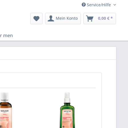
Service/Hilfe
Mein Konto
0,00 € *
or men