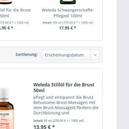
löl für die Brust
Weleda Schwangerschafts-
50ml
Pflegeöl 100ml
279,00 € * / 1000 ml)
Inhalt
100 ml
(179,50 € * / 1000 ml)
,95 € *
17,95 € *
Sortierung:
Weleda Stillöl für die Brust
50ml
pflegt und entspannt die Brust
Behutsame Brust-Massagen mit
dem Brust-Massageöl fördern die
Durchblutung und
Durchwärmung des Gewebes
Inhalt
50 ml
(279,00 € * / 1000 ml)
und wirken wohltuend bei
13,95 € *
Spannungsgefühlen in der