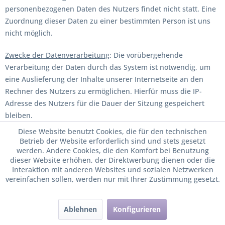
personenbezogenen Daten des Nutzers findet nicht statt. Eine
Zuordnung dieser Daten zu einer bestimmten Person ist uns
nicht möglich.
Zwecke der Datenverarbeitung
: Die vorübergehende
Verarbeitung der Daten durch das System ist notwendig, um
eine Auslieferung der Inhalte unserer Internetseite an den
Rechner des Nutzers zu ermöglichen. Hierfür muss die IP-
Adresse des Nutzers für die Dauer der Sitzung gespeichert
bleiben.
Die Speicherung in Logfiles erfolgt, um die Funktionsfähigkeit
Diese Website benutzt Cookies, die für den technischen
der Website sicherzustellen. Zudem dienen uns die Daten zur
Betrieb der Website erforderlich sind und stets gesetzt
werden. Andere Cookies, die den Komfort bei Benutzung
Optimierung unseres Angebots und der Website und zur
dieser Website erhöhen, der Direktwerbung dienen oder die
Sicherstellung der Sicherheit unserer informationstechnischen
Interaktion mit anderen Websites und sozialen Netzwerken
Systeme. Eine Auswertung der Daten zu Marketingzwecken
vereinfachen sollen, werden nur mit Ihrer Zustimmung gesetzt.
findet in diesem Zusammenhang nicht statt.
Ablehnen
Konfigurieren
Rechtsgrundlage der Datenverarbeitung
: Die vorübergehende
Speicherung der Daten und den Logfiles erfolgt auf Basis der