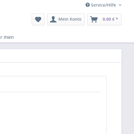
Service/Hilfe
Mein Konto
0,00 € *
or men