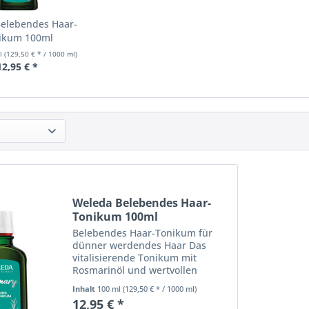
elebendes Haar-
ikum 100ml
ml
(129,50 € * / 1000 ml)
12,95 € *
Weleda Belebendes Haar-
Tonikum 100ml
Belebendes Haar-Tonikum für
dünner werdendes Haar Das
vitalisierende Tonikum mit
Rosmarinöl und wertvollen
Extrakten aus Mauerpfeffer und
Inhalt
100 ml
(129,50 € * / 1000 ml)
Meerrettichblättern verbessert
12,95 € *
die Nährstoffversorgung der