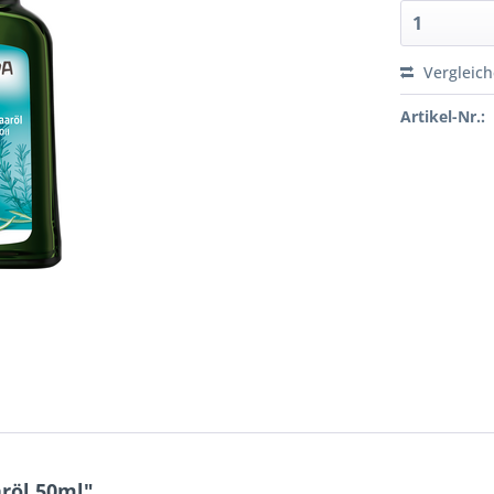
Vergleic
Artikel-Nr.:
röl 50ml"