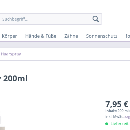
Körper
Hände & Füße
Zähne
Sonnenschutz
f
Haarspray
y 200ml
7,95 €
Inhalt:
200 ml 
inkl. MwSt.
zzg
Lieferzeit