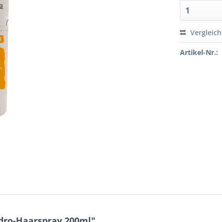
Vergleic
Artikel-Nr.:
dro-Haarspray 200ml"