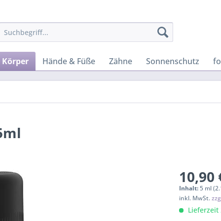
Körper
Hände & Füße
Zähne
Sonnenschutz
f
5ml
10,90 
Inhalt:
5 ml (2
inkl. MwSt.
zzg
Lieferzeit