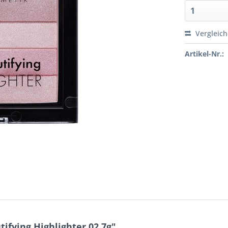
Vergleic
Artikel-Nr.:
fying Highlighter 02 7g"