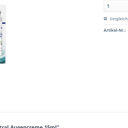
Vergleic
Artikel-Nr.:
tral Augencreme 15ml"