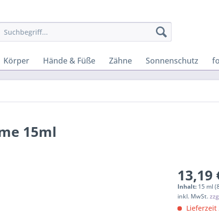
Körper
Hände & Füße
Zähne
Sonnenschutz
f
eme 15ml
13,19 
Inhalt:
15 ml (
inkl. MwSt.
zzg
Lieferzeit