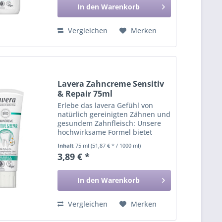
Aloe...
In den
Warenkorb
Vergleichen
Merken
Lavera Zahncreme Sensitiv
& Repair 75ml
Erlebe das lavera Gefühl von
natürlich gereinigten Zähnen und
gesundem Zahnfleisch: Unsere
hochwirksame Formel bietet
deinen Zähnen einen 5-fach-
Inhalt
75 ml
(51,87 € * / 1000 ml)
Rundumschutz1 & Repair-Pflege:
3,89 € *
1) Füllt geschädigte Stellen im
Zahn auf und reduziert...
In den
Warenkorb
Vergleichen
Merken