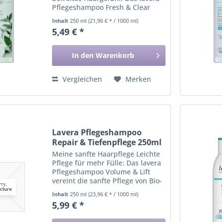
Pflegeshampoo Fresh & Clear
vereint die belebende Wirkung
Inhalt
250 ml
(21,96 € * / 1000 ml)
von Bio-Minze mit der
5,49 € *
Tiefenreinigung von AHA. Bio-
Minze schenkt der Kopfhaut ein...
In den
Warenkorb
Vergleichen
Merken
Lavera Pflegeshampoo
Repair & Tiefenpflege 250ml
Meine sanfte Haarpflege Leichte
Pflege für mehr Fülle: Das lavera
Pflegeshampoo Volume & Lift
vereint die sanfte Pflege von Bio-
Matcha mit pflanzlichem Keratin.
Inhalt
250 ml
(23,96 € * / 1000 ml)
Bio-Matcha hilft, das Haar zu
5,99 € *
schützen und schenkt ein Gefühl
von Frische....