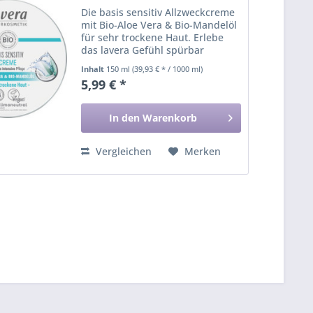
Die basis sensitiv Allzweckcreme
mit Bio-Aloe Vera & Bio-Mandelöl
für sehr trockene Haut. Erlebe
das lavera Gefühl spürbar
geschmeidiger Haut: Unsere
Inhalt
150 ml
(39,93 € * / 1000 ml)
milde Formel mit Bio-Aloe Vera &
5,99 € *
Bio-Mandelöl verwöhnt sehr
trockene Haut mit...
In den
Warenkorb
Vergleichen
Merken