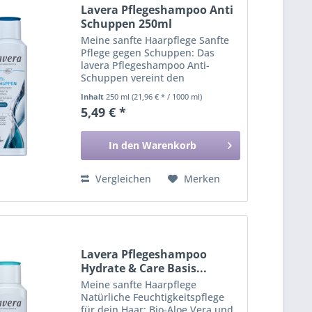
Lavera Pflegeshampoo Anti
Schuppen 250ml
Meine sanfte Haarpflege Sanfte
Pflege gegen Schuppen: Das
lavera Pflegeshampoo Anti-
Schuppen vereint den
innovativen Wirkstoff
Inhalt
250 ml
(21,96 € * / 1000 ml)
Crinipan®1, der Schuppen
5,49 € *
reduziert und ihrer
Neuentstehung vorbeugt, mit
den sanft pflegenden sowie...
In den
Warenkorb
Vergleichen
Merken
Lavera Pflegeshampoo
Hydrate & Care Basis...
Meine sanfte Haarpflege
Natürliche Feuchtigkeitspflege
für dein Haar: Bio-Aloe Vera und