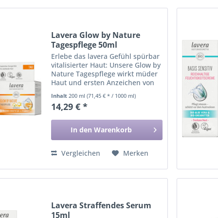
Lavera Glow by Nature
Tagespflege 50ml
Erlebe das lavera Gefühl spürbar
vitalisierter Haut: Unsere Glow by
Nature Tagespflege wirkt müder
Haut und ersten Anzeichen von
Hautalterung auf natürliche
Inhalt
200 ml
(71,45 € * / 1000 ml)
Weise entgegen. Die
14,29 € *
hochwirksame Formel mit
natürlichem Coenzym Q10 und
Vitamin...
In den
Warenkorb
Vergleichen
Merken
Lavera Straffendes Serum
15ml