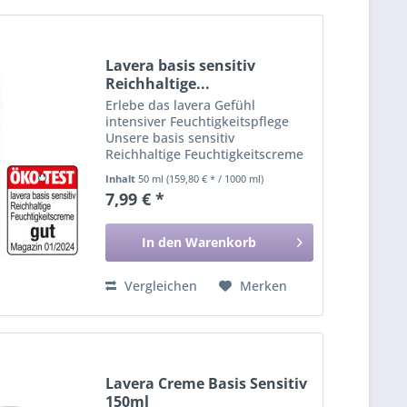
Lavera basis sensitiv
Reichhaltige...
Erlebe das lavera Gefühl
intensiver Feuchtigkeitspflege
Unsere basis sensitiv
Reichhaltige Feuchtigkeitscreme
mit Bio-Aloe Vera und Bio-
Inhalt
50 ml
(159,80 € * / 1000 ml)
Sheabutter versorgt trockene
7,99 € *
Haut intensiv und lang
anhaltend. Die seidige Formel
schützt deine Haut...
In den
Warenkorb
Vergleichen
Merken
Lavera Creme Basis Sensitiv
150ml