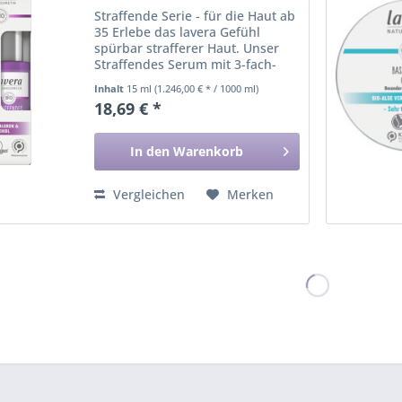
Straffende Serie - für die Haut ab
35 Erlebe das lavera Gefühl
spürbar strafferer Haut. Unser
Straffendes Serum mit 3-fach-
Hyaluron & dem Power-Wirkstoff
Inhalt
15 ml
(1.246,00 € * / 1000 ml)
Bakuchiol wirkt dem
18,69 € *
Alterungsprozess der Haut auf
natürliche Weise entgegen. Die...
In den
Warenkorb
Vergleichen
Merken