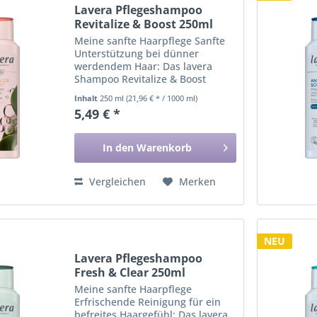
Lavera Pflegeshampoo
Revitalize & Boost 250ml
Meine sanfte Haarpflege Sanfte
Unterstützung bei dünner
werdendem Haar: Das lavera
Shampoo Revitalize & Boost
kombiniert die vitalisierenden
Inhalt
250 ml
(21,96 € * / 1000 ml)
Eigenschaften von natürlichem
5,49 € *
Koffein mit pflanzlichem
Kollagen. Natürliches Koffein
hilft, das...
In den
Warenkorb
Vergleichen
Merken
NEU
Lavera Pflegeshampoo
Fresh & Clear 250ml
Meine sanfte Haarpflege
Erfrischende Reinigung für ein
befreites Haargefühl: Das lavera