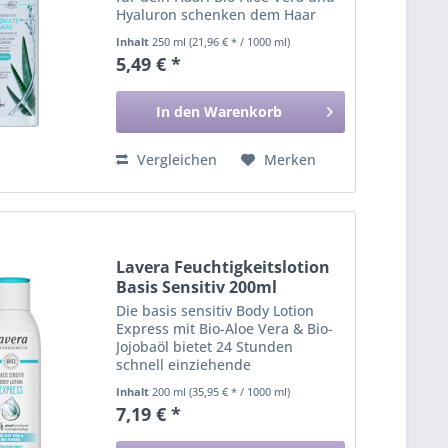
Hyaluron schenken dem Haar
intensive Frische und milde
Inhalt
250 ml
(21,96 € * / 1000 ml)
Pflege. Bio-Aloe Vera, bekannt für
5,49 € *
ihre beruhigende Wirkung,
spendet wertvolle Feuchtigkeit
–...
In den
Warenkorb
Vergleichen
Merken
Lavera Feuchtigkeitslotion
Basis Sensitiv 200ml
Die basis sensitiv Body Lotion
Express mit Bio-Aloe Vera & Bio-
Jojobaöl bietet 24 Stunden
schnell einziehende
Feuchtigkeitspflege für normale
Inhalt
200 ml
(35,95 € * / 1000 ml)
Haut. Erlebe das lavera Gefühl
7,19 € *
spürbar geschmeidiger Haut:
Unsere milde Formel mit Bio-