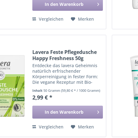
In den
Warenkorb
Vergleichen
Merken
Lavera Feste Pflegedusche
Happy Freshness 50g
Entdecke das lavera Geheimnis
natürlich erfrischender
Körperreinigung in fester Form:
Die vegane Rezeptur mit Bio-
Limette und Bio-Zitronengras
Inhalt
50 Gramm
(59,80 € * / 1000 Gramm)
bietet ein angenehmes
2,99 € *
Schaumerlebnis mit
erfrischendem Duft und reinigt
die Haut sanft, ohne...
In den
Warenkorb
Vergleichen
Merken