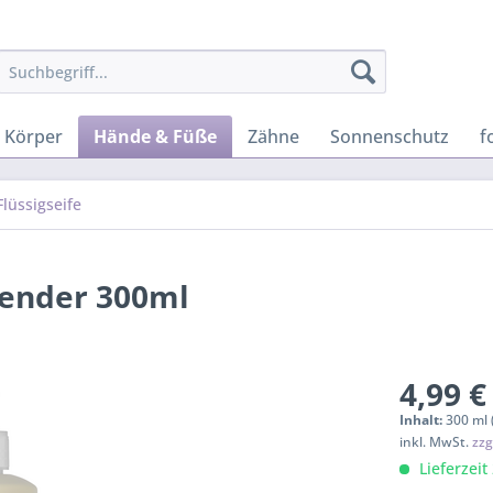
Körper
Hände & Füße
Zähne
Sonnenschutz
f
Flüssigseife
pender 300ml
4,99 €
Inhalt:
300 ml 
inkl. MwSt.
zzg
Lieferzeit