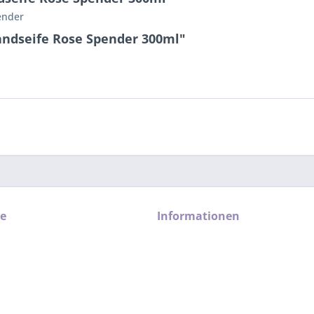
ender
andseife Rose Spender 300ml"
ce
Informationen