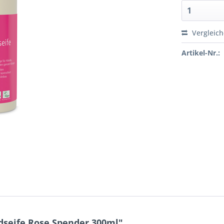
Vergleic
Artikel-Nr.:
seife Rose Spender 300ml"