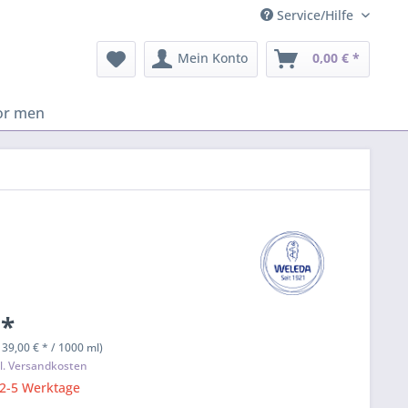
Service/Hilfe
Mein Konto
0,00 € *
or men
 *
139,00 € * / 1000 ml)
l. Versandkosten
 2-5 Werktage