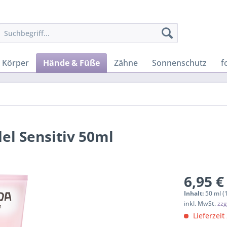
Körper
Hände & Füße
Zähne
Sonnenschutz
f
l Sensitiv 50ml
6,95 €
Inhalt:
50 ml (
inkl. MwSt.
zzg
Lieferzeit