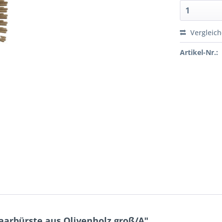
Vergleic
Artikel-Nr.:
arbürste aus Olivenholz groß/A"