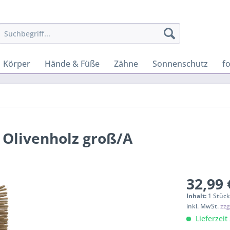
Körper
Hände & Füße
Zähne
Sonnenschutz
f
 Olivenholz groß/A
32,99 
Inhalt:
1 Stüc
inkl. MwSt.
zzg
Lieferzeit