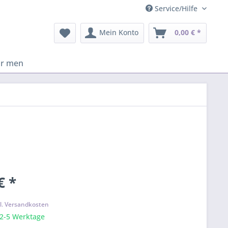
Service/Hilfe
Mein Konto
0,00 € *
or men
€ *
k
l. Versandkosten
 2-5 Werktage