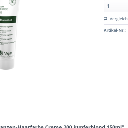
Vergleic
Artikel-Nr.:
anzen-Haarfarbe Creme 200 kupferblond 150ml"