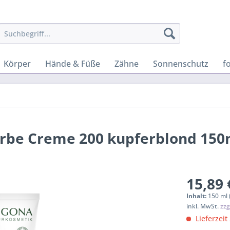
Körper
Hände & Füße
Zähne
Sonnenschutz
f
rbe Creme 200 kupferblond 150
15,89 
Inhalt:
150 ml 
inkl. MwSt.
zzg
Lieferzeit