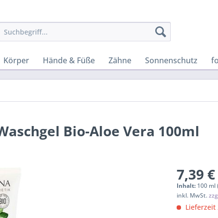
Körper
Hände & Füße
Zähne
Sonnenschutz
f
Waschgel Bio-Aloe Vera 100ml
7,39 €
Inhalt:
100 ml 
inkl. MwSt.
zzg
Lieferzeit