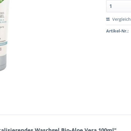
Vergleic
Artikel-Nr.:
lisierendes Waschgel Bio-Aloe Vera 100ml"