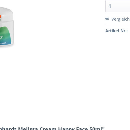
Vergleic
Artikel-Nr.:
bhardt Melissa Cream Happy Face 50ml"