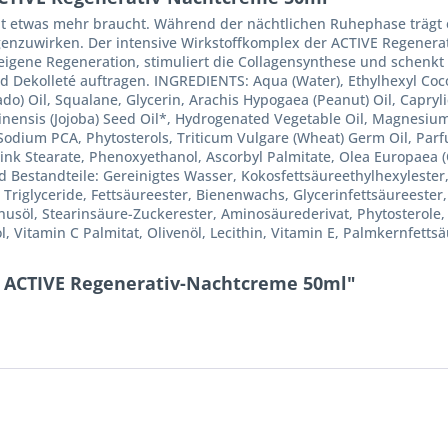
 etwas mehr braucht. Während der nächtlichen Ruhephase trägt ei
enzuwirken. Der intensive Wirkstoffkomplex der ACTIVE Regenerat
eigene Regeneration, stimuliert die Collagensynthese und schenkt 
 Dekolleté auftragen. INGREDIENTS: Aqua (Water), Ethylhexyl Cocoa
o) Oil, Squalane, Glycerin, Arachis Hypogaea (Peanut) Oil, Caprylic
inensis (Jojoba) Seed Oil*, Hydrogenated Vegetable Oil, Magnesium
Sodium PCA, Phytosterols, Triticum Vulgare (Wheat) Germ Oil, Parfu
Zink Stearate, Phenoxyethanol, Ascorbyl Palmitate, Olea Europaea (Ol
d Bestandteile: Gereinigtes Wasser, Kokosfettsäureethylhexylester,
, Triglyceride, Fettsäureester, Bienenwachs, Glycerinfettsäureester,
inusöl, Stearinsäure-Zuckerester, Aminosäurederivat, Phytosterole,
 Vitamin C Palmitat, Olivenöl, Lecithin, Vitamin E, Palmkernfettsäu
p ACTIVE Regenerativ-Nachtcreme 50ml"