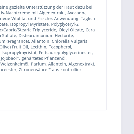
ne gezielte Unterstützung der Haut dazu bei,
iv-Nachtcreme mit Algenextrakt, Avocado-,
neue Vitalität und Frische. Anwendung: Täglich
te, Isopropyl Myristate, Polyglyceryl-2
/Capric/Stearic Triglyceride, Oleyl Oleate, Cera
 Sulfate, Disteardimonium Hectorite,
m (Fragrance), Allantoin, Chlorella Vulgaris
ive) Fruit Oil, Lecithin, Tocopherol,
 Isopropylmyristat, Fettsäurepolyglycerinester,
 Jojobaöl*, gehärtetes Pflanzenöl,
 Weizenkeimöl, Parfüm, Allantoin, Algenextrakt,
reester, Zitronensäure * aus kontrolliert