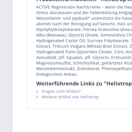
ACTIVE Regenerativ-Nachtcreme – wenn die Haut
Stress abzubauen und der Faltenbildung entgeg
Weizenkeim- und Jojobaöl* unterstützt die haut
abends nach der Reinigung auf Gesicht, Hals und
Dipolyhydroxystearate, Persea Gratissima (Avocad
Alba (Beeswax), Glyceryl Oleate, Simmondsia Ch
Hydrogenated Castor Oil, Sucrose Polystearate, 
Extract, Triticum Vulgare (Wheat) Bran Extract, 
Hydrogenated Palm Glycerides Citrate, Citric Aci
Avocadoöl, pfl. Squalan, pfl. Glycerin, Erdnussöl
Magnesiumsulfat, Schichtsilikat, gehärtetes Riz
Weizenkeimextrakt, Zinkstearat, Phenoxyethanol,
biologischem Anbau
Weiterführende Links zu "Heliotro
Fragen zum Artikel?
Weitere Artikel von Heliotrop